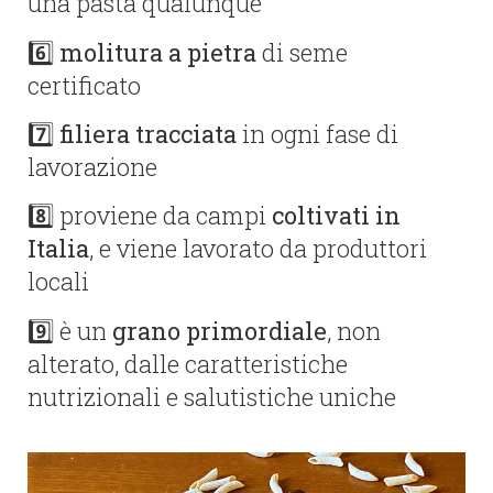
una pasta qualunque
6️⃣
molitura a pietra
di seme
certificato
7️⃣
filiera tracciata
in ogni fase di
lavorazione
8️⃣ proviene da campi
coltivati in
Italia
, e viene lavorato da produttori
locali
9️⃣ è un
grano primordiale
, non
alterato, dalle caratteristiche
nutrizionali e salutistiche uniche