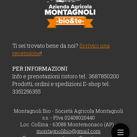
Ti sei trovato bene da noi?
Scrivici una
recensione
!
PER INFORMAZIONI
Info e prenotazioni ristoro tel.: 3687850200
Prodotti, ordini e spedizioni E-shop tel.:
3351256355
Montagnoli Bio - Società Agricola Montagnoli
s.s. - P.Iva 02408020440
Loc. Collina - 63088 Montemonaco (AP) -
montagnolibio@gmail.com