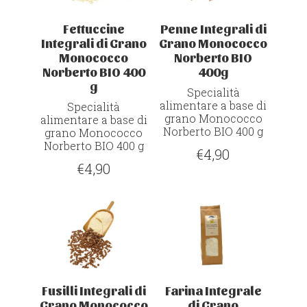
Fettuccine
Penne Integrali di
Integrali di Grano
Grano Monococco
Monococco
Norberto BIO
Norberto BIO 400
400g
g
Specialità
alimentare a base di
Specialità
grano Monococco
alimentare a base di
Norberto
BIO
400 g
grano Monococco
Norberto
BIO
400 g
€
4,90
€
4,90
Fusilli Integrali di
Farina Integrale
Grano Monococco
di Grano