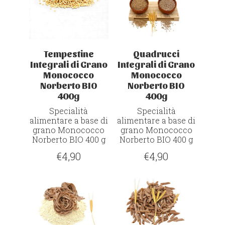
Tempestine
Quadrucci
Integrali di Grano
Integrali di Grano
Monococco
Monococco
Norberto BIO
Norberto BIO
400g
400g
Specialità
Specialità
alimentare a base di
alimentare a base di
grano Monococco
grano Monococco
Norberto
BIO
400 g
Norberto
BIO
400 g
€
4,90
€
4,90