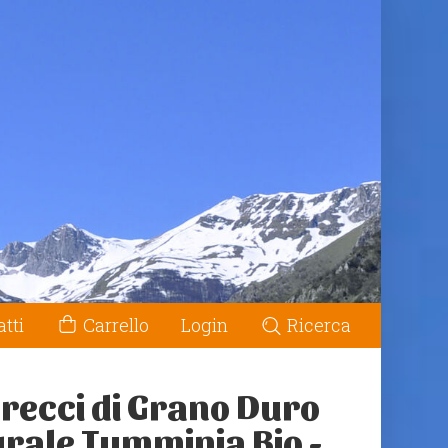
tti
Carrello
Login
Ricerca
recci di Grano Duro
grale Tumminia Bio -