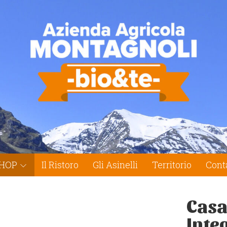
HOP
Il Ristoro
Gli Asinelli
Territorio
Conta
Casa
Inte