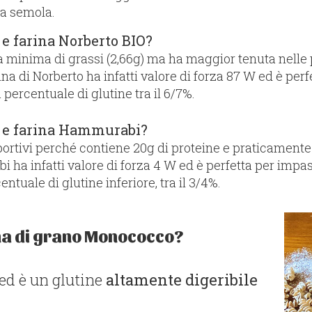
la semola.
 e farina Norberto BIO?
inima di grassi (2,66g) ma ha maggior tenuta nelle p
farina di Norberto ha infatti valore di forza 87 W ed è pe
 percentuale di glutine tra il 6/7%.
a e farina Hammurabi?
ortivi perché contiene 20g di proteine e praticamente 
 ha infatti valore di forza 4 W ed è perfetta per impast
ntuale di glutine inferiore, tra il 3/4%.
ina di grano Monococco?
ed è un glutine
altamente digeribile