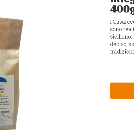
400
I Casarec
sono real
siciliano.
deciso, so
tradiziona