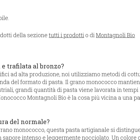
ile.
odotti della sezione
tutti i prodotti
o di
Montagnoli Bio
e trafilata al bronzo?
fici ad alta produzione, noi utilizziamo metodi di cott
conda del formato di pasta. Il grano monococco mantiene
triali, grandi quantità di pasta viene lavorata in temp
onococco Montagnoli Bio è la cosa più vicina a una pas
ura del normale?
rano monococco, questa pasta artigianale si distingue p
apore intenso e leggermente nocciolato. Un colore chi