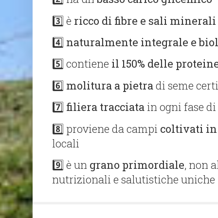
3️⃣ è
ricco di fibre e sali minerali
4️⃣
naturalmente integrale e bio
5️⃣ contiene
il 150% delle protein
6️⃣
molitura a pietra
di seme certi
7️⃣
filiera tracciata
in ogni fase d
8️⃣ proviene da campi
coltivati in
locali
9️⃣ è un
grano primordiale
, non a
nutrizionali e salutistiche uniche