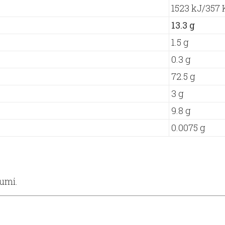
1523 kJ/357 
13.3 g
1.5 g
0.3 g
72.5 g
3 g
9.8 g
0.0075 g
gumi.