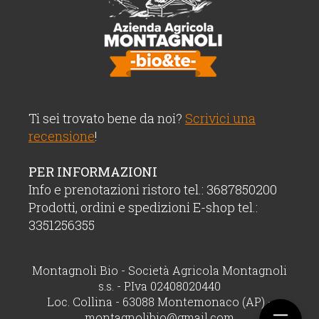
Ti sei trovato bene da noi?
Scrivici una
recensione
!
PER INFORMAZIONI
Info e prenotazioni ristoro tel.: 3687850200
Prodotti, ordini e spedizioni E-shop tel.:
3351256355
Montagnoli Bio - Società Agricola Montagnoli
s.s. - P.Iva 02408020440
Loc. Collina - 63088 Montemonaco (AP) -
montagnolibio@gmail.com