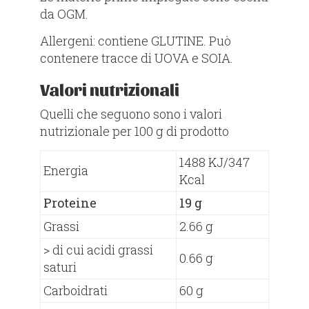
da OGM.​
Allergeni: contiene GLUTINE. Può
contenere tracce di UOVA e SOIA.
Valori nutrizionali
Quelli che seguono sono i valori
nutrizionale per 100 g di prodotto
1488 KJ/347
​Energia
Kcal
​Proteine​
19 g​
​Grassi​
2.66 g​
​> di cui acidi grassi
0.66 g
saturi ​
​Carboidrati​
60 g​